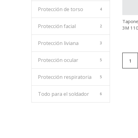
Protección de torso
4
Tapone
Protección facial
2
3M 110
Protección liviana
3
Protección ocular
5
1
Protección respiratoria
5
Todo para el soldador
6