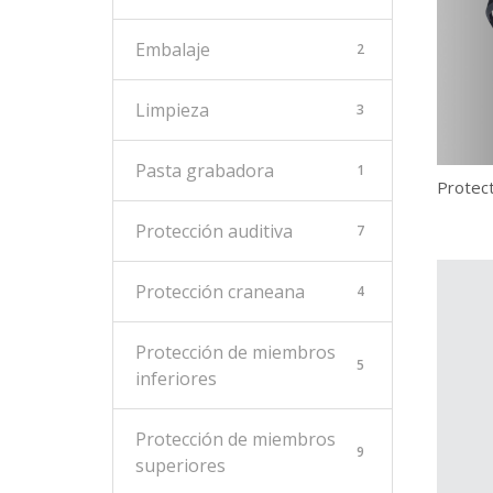
Embalaje
2
Limpieza
3
Pasta grabadora
1
Protect
Protección auditiva
7
Protección craneana
4
Protección de miembros
5
inferiores
Protección de miembros
9
superiores